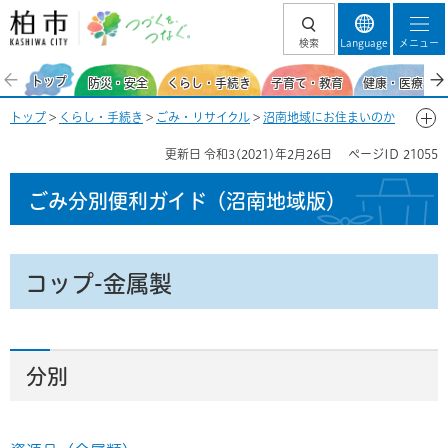
柏市 つづくを、
検索
Language
メニュー
つなぐ。
トップ
防災・安全
くらし・手続き
子育て・教育
健康・医療・福
トップ
>
くらし・手続き
>
ごみ・リサイクル
>
沼南地域にお住まいのか
た
>
ごみ分別便利ガイド（沼南地域）
>
ごみ分別50音一覧-こ
> コップ-
更新日
令和3(2021)年2月26日
ページID
21055
金属製
ごみ分別便利ガイド
（沼南地域版）
コップ-金属製
分別