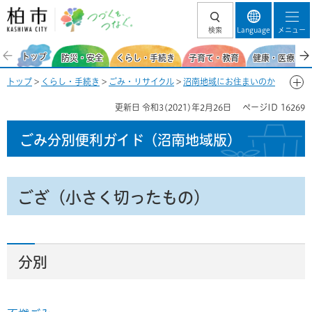
柏市 つづくを、
検索
Language
メニュー
つなぐ。
トップ
防災・安全
くらし・手続き
子育て・教育
健康・医療・福
トップ
>
くらし・手続き
>
ごみ・リサイクル
>
沼南地域にお住まいのか
た
>
ごみ分別便利ガイド（沼南地域）
>
ごみ分別50音一覧-こ
> ござ
更新日
令和3(2021)年2月26日
ページID
16269
（小さく切ったもの）
ごみ分別便利ガイド
（沼南地域版）
ござ（小さく切ったもの）
分別