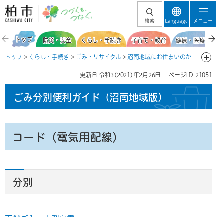
柏市 つづくを、
検索
Language
メニュー
つなぐ。
トップ
防災・安全
くらし・手続き
子育て・教育
健康・医療・福
トップ
>
くらし・手続き
>
ごみ・リサイクル
>
沼南地域にお住まいのか
た
>
ごみ分別便利ガイド（沼南地域）
>
ごみ分別50音一覧-こ
> コード
更新日
令和3(2021)年2月26日
ページID
21051
（電気用配線）
ごみ分別便利ガイド
（沼南地域版）
コード（電気用配線）
分別