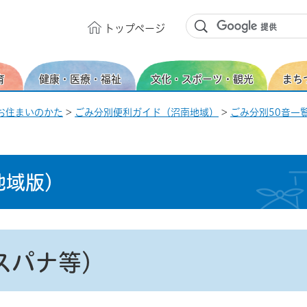
トップ
ページ
育
健康・医療・福祉
文化・スポーツ・観光
まち
お住まいのかた
>
ごみ分別便利ガイド（沼南地域）
>
ごみ分別50音一覧
地域版）
スパナ等）