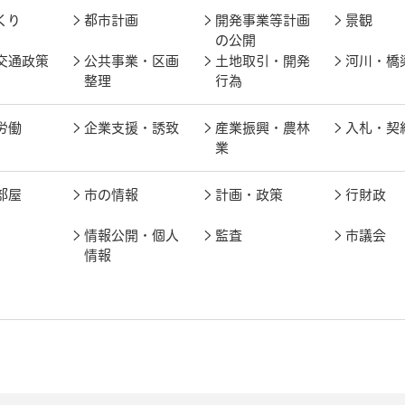
くり
都市計画
開発事業等計画
景観
の公開
交通政策
公共事業・区画
土地取引・開発
河川・橋
整理
行為
労働
企業支援・誘致
産業振興・農林
入札・契
業
部屋
市の情報
計画・政策
行財政
情報公開・個人
監査
市議会
情報