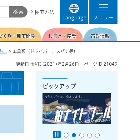
検索方法
Language
メニュー
づくり・都市開発
しごと・産業
市政情報
-こ
> 工具類（ドライバー、スパナ等）
更新日
令和3(2021)年2月26日
ページID
21049
ピックアップ