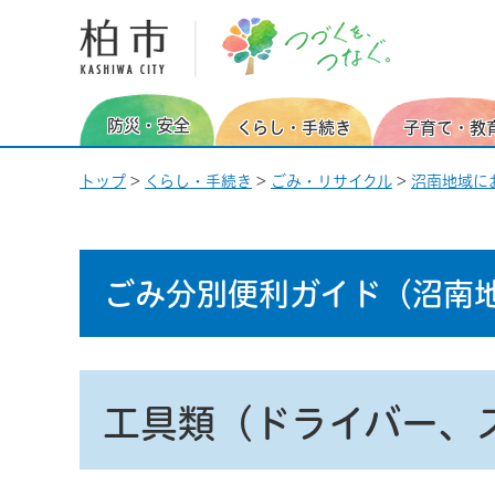
柏市 つづくを、つなぐ。
防災・安全
くらし・手続き
子育て・教
トップ
>
くらし・手続き
>
ごみ・リサイクル
>
沼南地域に
ごみ分別便利ガイド
（沼南
工具類（ドライバー、