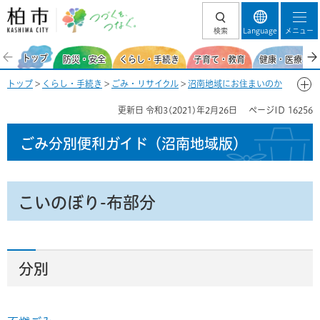
柏市 つづくを、
検索
Language
メニュー
つなぐ。
トップ
防災・安全
くらし・手続き
子育て・教育
健康・医療・福
トップ
>
くらし・手続き
>
ごみ・リサイクル
>
沼南地域にお住まいのか
た
>
ごみ分別便利ガイド（沼南地域）
>
ごみ分別50音一覧-こ
> こいの
更新日
令和3(2021)年2月26日
ページID
16256
ぼり-布部分
ごみ分別便利ガイド
（沼南地域版）
こいのぼり-布部分
分別