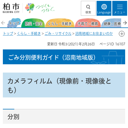
柏市 つづくを、
検索
Language
メニュー
つなぐ。
トップ
防災・安全
くらし・手続き
子育て・教育
健康・医療・福
トップ
>
くらし・手続き
>
ごみ・リサイクル
>
沼南地域にお住まいのか
た
>
ごみ分別便利ガイド（沼南地域）
>
ごみ分別50音一覧-か
> カメラ
更新日
令和3(2021)年2月26日
ページID
16107
フィルム（現像前・現像後とも）
ごみ分別便利ガイド
（沼南地域版）
カメラフィルム（現像前・現像後と
も）
分別