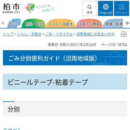
柏市 つづくを、
検索
Language
メニュー
つなぐ。
トップ
防災・安全
くらし・手続き
子育て・教育
健康・医療・福
トップ
>
くらし・手続き
>
ごみ・リサイクル
>
沼南地域にお住まいのか
た
>
ごみ分別便利ガイド（沼南地域）
>
ごみ分別50音一覧-ひ
> ビニー
更新日
令和3(2021)年2月26日
ページID
18704
ルテープ-粘着テープ
ごみ分別便利ガイド
（沼南地域版）
ビニールテープ-粘着テープ
分別