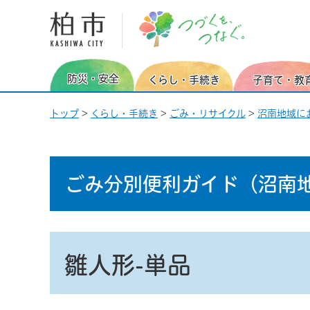
柏市 つづくを、つなぐ。
防災・安全
くらし・手続き
子育て・教
トップ
>
くらし・手続き
>
ごみ・リサイクル
>
沼南地域に
ごみ分別便利ガイド
（沼南
雛人形-単品