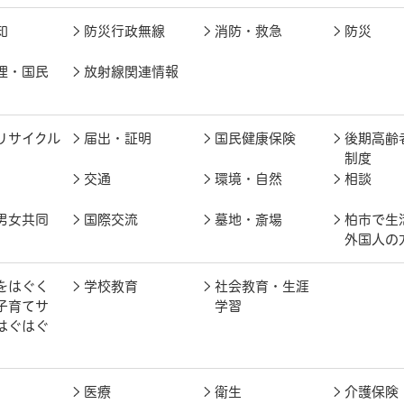
知
防災行政無線
消防・救急
防災
理・国民
放射線関連情報
リサイクル
届出・証明
国民健康保険
後期高齢
制度
交通
環境・自然
相談
男女共同
国際交流
墓地・斎場
柏市で生
外国人の
をはぐく
学校教育
社会教育・生涯
子育てサ
学習
はぐはぐ
医療
衛生
介護保険