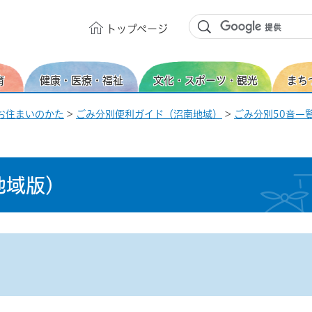
トップ
ページ
育
健康・医療・福祉
文化・スポーツ・観光
まち
お住まいのかた
>
ごみ分別便利ガイド（沼南地域）
>
ごみ分別50音一覧
地域版）