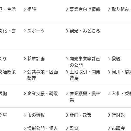
窮・生活
相談
事業者向け情報
取り組み
文化・芸
スポーツ
観光・みどころ
くり
都市計画
開発事業等計画
景観
の公開
交通政策
公共事業・区画
土地取引・開発
河川・橋
整理
行為
労働
企業支援・誘致
産業振興・農林
入札・契
業
部屋
市の情報
計画・政策
行財政
情報公開・個人
監査
市議会