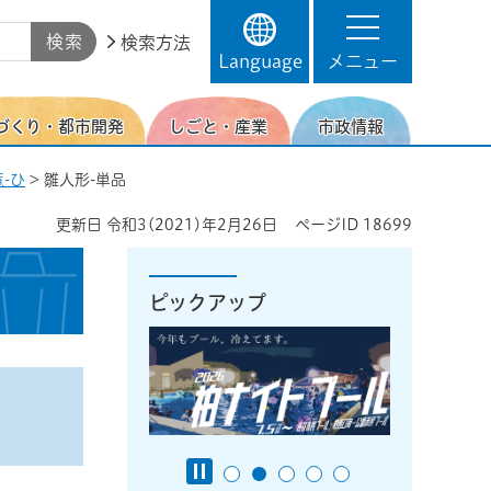
検索方法
Language
メニュー
づくり・都市開発
しごと・産業
市政情報
-ひ
> 雛人形-単品
更新日
令和3(2021)年2月26日
ページID
18699
ピックアップ