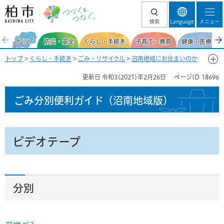
柏市 つづくを、
検索
Language
メニュー
つなぐ。
トップ
防災・安全
くらし・手続き
子育て・教育
健康・医療・福
トップ
>
くらし・手続き
>
ごみ・リサイクル
>
沼南地域にお住まいのか
た
>
ごみ分別便利ガイド（沼南地域）
>
ごみ分別50音一覧-ひ
> ビデオ
更新日
令和3(2021)年2月26日
ページID
18696
テープ
ごみ分別便利ガイド
（沼南地域版）
ビデオテープ
分別