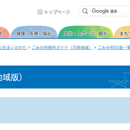
トップ
ページ
育
健康・医療・福祉
文化・スポーツ・観光
まち
お住まいのかた
>
ごみ分別便利ガイド（沼南地域）
>
ごみ分別50音一覧
地域版）