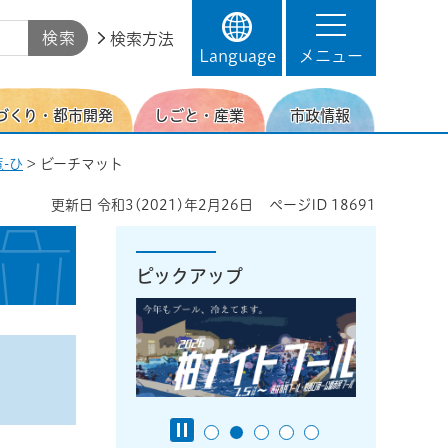
検索方法
Language
メニュー
づくり・都市開発
しごと・産業
市政情報
-ひ
> ビーチマット
更新日
令和3(2021)年2月26日
ページID
18691
ピックアップ