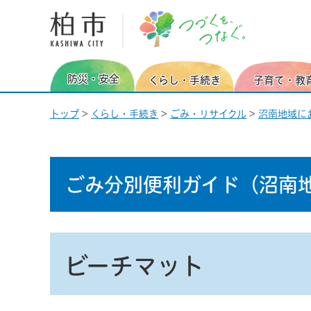
柏市 つづくを、つなぐ。
防災・安全
くらし・手続き
子育て・教
トップ
>
くらし・手続き
>
ごみ・リサイクル
>
沼南地域に
ごみ分別便利ガイド
（沼南
ビーチマット