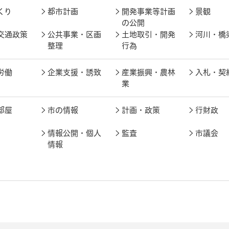
くり
都市計画
開発事業等計画
景観
の公開
交通政策
公共事業・区画
土地取引・開発
河川・橋
整理
行為
労働
企業支援・誘致
産業振興・農林
入札・契
業
部屋
市の情報
計画・政策
行財政
情報公開・個人
監査
市議会
情報