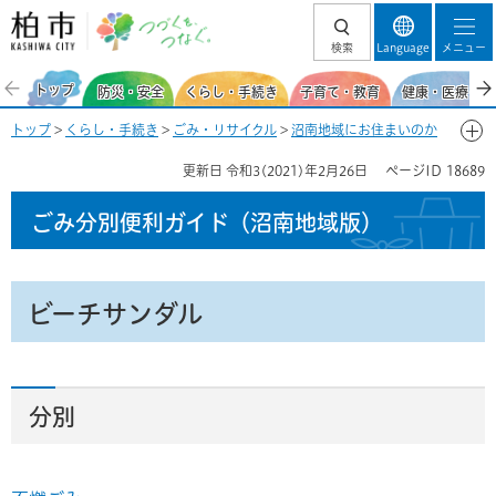
柏市 つづくを、
検索
Language
メニュー
つなぐ。
トップ
防災・安全
くらし・手続き
子育て・教育
健康・医療・福
トップ
>
くらし・手続き
>
ごみ・リサイクル
>
沼南地域にお住まいのか
た
>
ごみ分別便利ガイド（沼南地域）
>
ごみ分別50音一覧-ひ
> ビーチ
更新日
令和3(2021)年2月26日
ページID
18689
サンダル
ごみ分別便利ガイド
（沼南地域版）
ビーチサンダル
分別