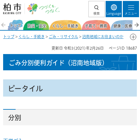
柏市 つづくを、
検索
Language
メニュー
つなぐ。
トップ
防災・安全
くらし・手続き
子育て・教育
健康・医療・福
トップ
>
くらし・手続き
>
ごみ・リサイクル
>
沼南地域にお住まいのか
た
>
ごみ分別便利ガイド（沼南地域）
>
ごみ分別50音一覧-ひ
> ピータ
更新日
令和3(2021)年2月26日
ページID
18687
イル
ごみ分別便利ガイド
（沼南地域版）
ピータイル
分別