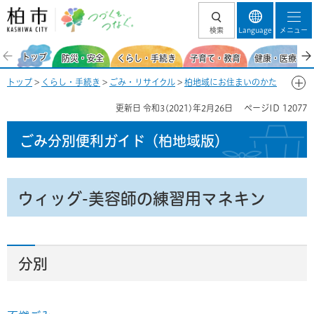
柏市 つづくを、
検索
Language
メニュー
つなぐ。
トップ
防災・安全
くらし・手続き
子育て・教育
健康・医療・福
トップ
>
くらし・手続き
>
ごみ・リサイクル
>
柏地域にお住まいのかた
>
ごみ分別便利ガイド(柏地域)
>
ごみ分別50音一覧-う
> ウィッグ-美容
更新日
令和3(2021)年2月26日
ページID
12077
師の練習用マネキン
ごみ分別便利ガイド
（柏地域版）
ウィッグ-美容師の練習用マネキン
分別