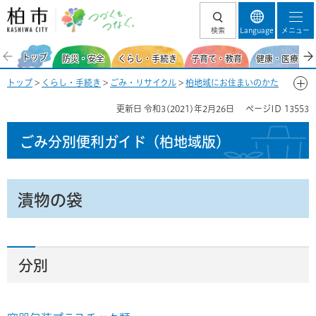
柏市 つづくを、
検索
Language
メニュー
つなぐ。
トップ
防災・安全
くらし・手続き
子育て・教育
健康・医療・福
トップ
>
くらし・手続き
>
ごみ・リサイクル
>
柏地域にお住まいのかた
>
ごみ分別便利ガイド(柏地域)
>
ごみ分別50音一覧-つ
> 漬物の袋
更新日
令和3(2021)年2月26日
ページID
13553
ごみ分別便利ガイド
（柏地域版）
漬物の袋
分別