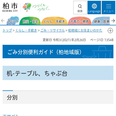
柏市 つづくを、
検索
Language
メニュー
つなぐ。
トップ
防災・安全
くらし・手続き
子育て・教育
健康・医療・福
トップ
>
くらし・手続き
>
ごみ・リサイクル
>
柏地域にお住まいのかた
>
ごみ分別便利ガイド(柏地域)
>
ごみ分別50音一覧-つ
> 机-テーブル、
更新日
令和3(2021)年2月26日
ページID
13548
ちゃぶ台
ごみ分別便利ガイド
（柏地域版）
机-テーブル、ちゃぶ台
分別