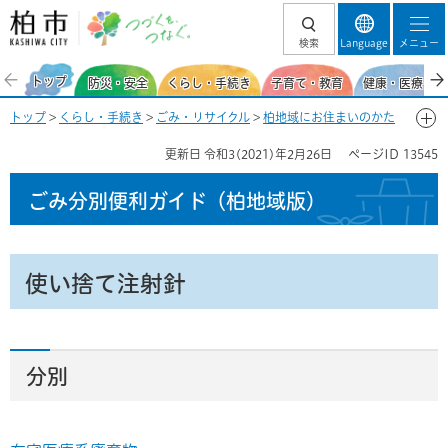
柏市 つづくを、
検索
Language
メニュー
つなぐ。
トップ
防災・安全
くらし・手続き
子育て・教育
健康・医療・福
トップ
>
くらし・手続き
>
ごみ・リサイクル
>
柏地域にお住まいのかた
>
ごみ分別便利ガイド(柏地域)
>
ごみ分別50音一覧-つ
> 使い捨て注射針
更新日
令和3(2021)年2月26日
ページID
13545
ごみ分別便利ガイド
（柏地域版）
使い捨て注射針
分別