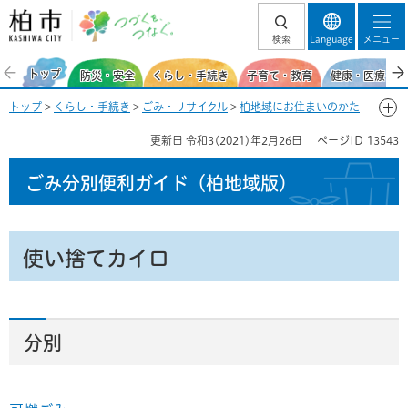
柏市 つづくを、
検索
Language
メニュー
つなぐ。
トップ
防災・安全
くらし・手続き
子育て・教育
健康・医療・福
トップ
>
くらし・手続き
>
ごみ・リサイクル
>
柏地域にお住まいのかた
>
ごみ分別便利ガイド(柏地域)
>
ごみ分別50音一覧-つ
> 使い捨てカイロ
更新日
令和3(2021)年2月26日
ページID
13543
ごみ分別便利ガイド
（柏地域版）
使い捨てカイロ
分別