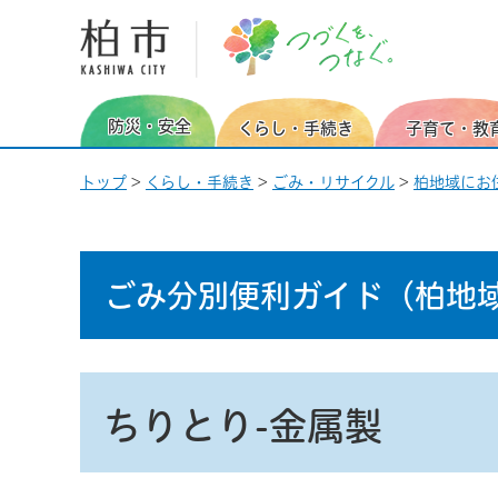
柏市 つづくを、つなぐ。
防災・安全
くらし・手続き
子育て・教
トップ
>
くらし・手続き
>
ごみ・リサイクル
>
柏地域にお
ごみ分別便利ガイド
（柏地
ちりとり-金属製