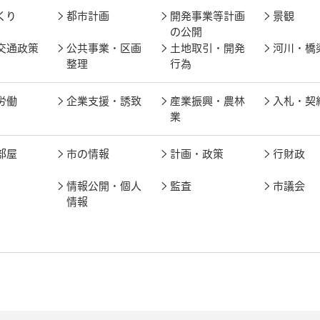
くり
都市計画
開発事業等計画
景観
の公開
交通政策
公共事業・区画
土地取引・開発
河川・橋
整理
行為
労働
企業支援・誘致
産業振興・農林
入札・契
業
部屋
市の情報
計画・政策
行財政
情報公開・個人
監査
市議会
情報