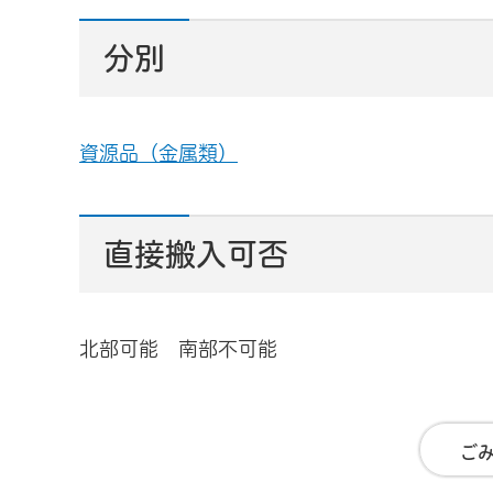
分別
資源品（金属類）
直接搬入可否
北部可能 南部不可能
ご