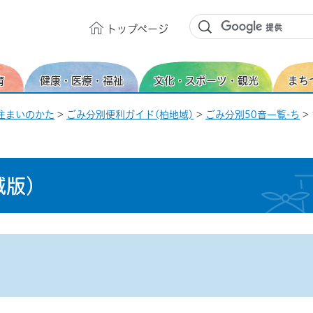
トップ
ページ
育
健康・医療・福祉
文化・スポーツ・観光
まち
住まいのかた
>
ごみ分別便利ガイド(柏地域)
>
ごみ分別50音一覧-ち
>
域版）