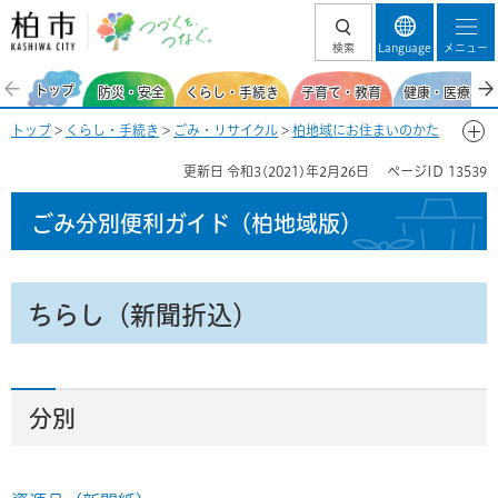
柏市 つづくを、
検索
Language
メニュー
つなぐ。
トップ
防災・安全
くらし・手続き
子育て・教育
健康・医療・福
トップ
>
くらし・手続き
>
ごみ・リサイクル
>
柏地域にお住まいのかた
>
ごみ分別便利ガイド(柏地域)
>
ごみ分別50音一覧-ち
> ちらし（新聞折
更新日
令和3(2021)年2月26日
ページID
13539
込）
ごみ分別便利ガイド
（柏地域版）
ちらし（新聞折込）
分別