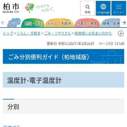
柏市 つづくを、
検索
Language
メニュー
つなぐ。
トップ
防災・安全
くらし・手続き
子育て・教育
健康・医療・福
トップ
>
くらし・手続き
>
ごみ・リサイクル
>
柏地域にお住まいのかた
>
ごみ分別便利ガイド(柏地域)
>
ごみ分別50音一覧-お
> 温度計-電子温
更新日
令和3(2021)年2月26日
ページID
12140
度計
ごみ分別便利ガイド
（柏地域版）
温度計-電子温度計
分別