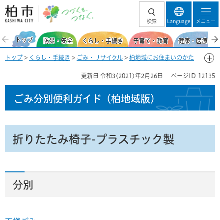
柏市 つづくを、
検索
Language
メニュー
つなぐ。
トップ
防災・安全
くらし・手続き
子育て・教育
健康・医療・福
トップ
>
くらし・手続き
>
ごみ・リサイクル
>
柏地域にお住まいのかた
>
ごみ分別便利ガイド(柏地域)
>
ごみ分別50音一覧-お
> 折りたたみ椅
更新日
令和3(2021)年2月26日
ページID
12135
子-プラスチック製
ごみ分別便利ガイド
（柏地域版）
折りたたみ椅子-プラスチック製
分別