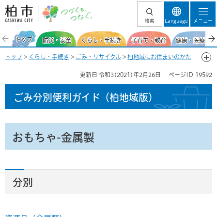
柏市 つづくを、
検索
Language
メニュー
つなぐ。
トップ
防災・安全
くらし・手続き
子育て・教育
健康・医療・福
トップ
>
くらし・手続き
>
ごみ・リサイクル
>
柏地域にお住まいのかた
>
ごみ分別便利ガイド(柏地域)
>
ごみ分別50音一覧-お
> おもちゃ-金属
更新日
令和3(2021)年2月26日
ページID
19592
製
ごみ分別便利ガイド
（柏地域版）
おもちゃ-金属製
分別