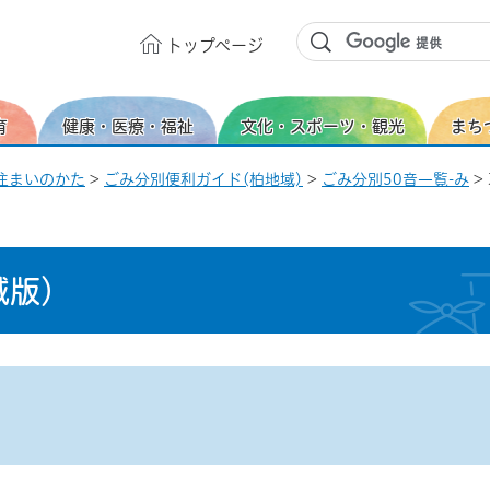
トップ
ページ
育
健康・医療・福祉
文化・スポーツ・観光
まち
住まいのかた
>
ごみ分別便利ガイド(柏地域)
>
ごみ分別50音一覧-み
>
域版）