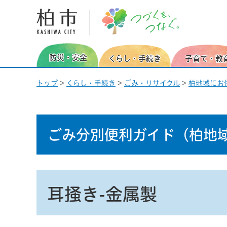
柏市 つづくを、つなぐ。
防災・安全
くらし・手続き
子育て・教
トップ
>
くらし・手続き
>
ごみ・リサイクル
>
柏地域にお
ごみ分別便利ガイド
（柏地
耳掻き-金属製