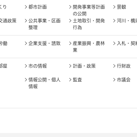
くり
都市計画
開発事業等計画
景観
の公開
交通政策
公共事業・区画
土地取引・開発
河川・橋
整理
行為
労働
企業支援・誘致
産業振興・農林
入札・契
業
部屋
市の情報
計画・政策
行財政
情報公開・個人
監査
市議会
情報