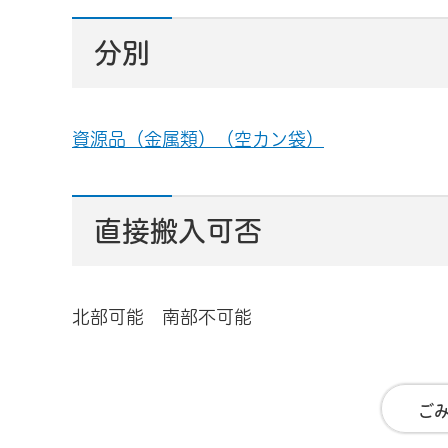
分別
資源品（金属類）（空カン袋）
直接搬入可否
北部可能 南部不可能
ご