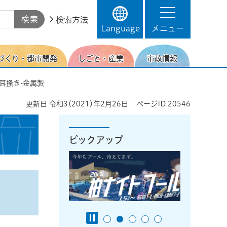
検索方法
Language
メニュー
づくり・都市開発
しごと・産業
市政情報
 耳掻き-金属製
更新日
令和3(2021)年2月26日
ページID
20546
ピックアップ