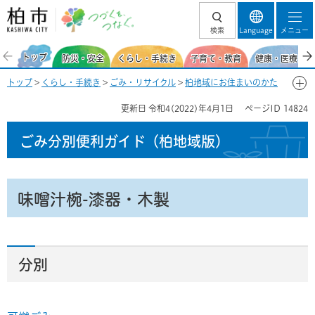
柏市 つづくを、
検索
Language
メニュー
つなぐ。
トップ
防災・安全
くらし・手続き
子育て・教育
健康・医療・福
トップ
>
くらし・手続き
>
ごみ・リサイクル
>
柏地域にお住まいのかた
>
ごみ分別便利ガイド(柏地域)
>
ごみ分別50音一覧-み
> 味噌汁椀-漆
更新日
令和4(2022)年4月1日
ページID
14824
器・木製
ごみ分別便利ガイド
（柏地域版）
味噌汁椀-漆器・木製
分別