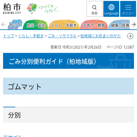
柏市 つづくを、
検索
Language
メニュー
つなぐ。
トップ
防災・安全
くらし・手続き
子育て・教育
健康・医療・福
トップ
>
くらし・手続き
>
ごみ・リサイクル
>
柏地域にお住まいのかた
>
ごみ分別便利ガイド(柏地域)
>
ごみ分別50音一覧-こ
> ゴムマット
更新日
令和3(2021)年2月26日
ページID
12387
ごみ分別便利ガイド
（柏地域版）
ゴムマット
分別