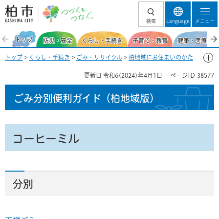
柏市 つづくを、
検索
Language
メニュー
つなぐ。
トップ
防災・安全
くらし・手続き
子育て・教育
健康・医療・福
トップ
>
くらし・手続き
>
ごみ・リサイクル
>
柏地域にお住まいのかた
>
ごみ分別便利ガイド(柏地域)
>
ごみ分別50音一覧-こ
> コーヒーミル
更新日
令和6(2024)年4月1日
ページID
38577
ごみ分別便利ガイド
（柏地域版）
コーヒーミル
分別