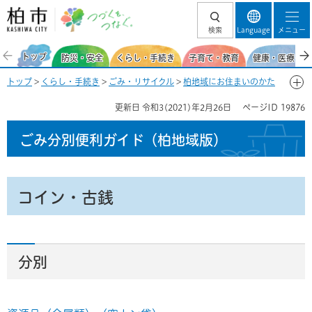
柏市 つづくを、
検索
Language
メニュー
つなぐ。
トップ
防災・安全
くらし・手続き
子育て・教育
健康・医療・福
トップ
>
くらし・手続き
>
ごみ・リサイクル
>
柏地域にお住まいのかた
>
ごみ分別便利ガイド(柏地域)
>
ごみ分別50音一覧-こ
> コイン・古銭
更新日
令和3(2021)年2月26日
ページID
19876
ごみ分別便利ガイド
（柏地域版）
コイン・古銭
分別