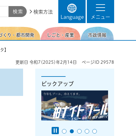
検索方法
Language
メニュー
づくり・都市開発
しごと・産業
市政情報
ータ】
更新日
令和7(2025)年2月14日
ページID
29578
ピックアップ