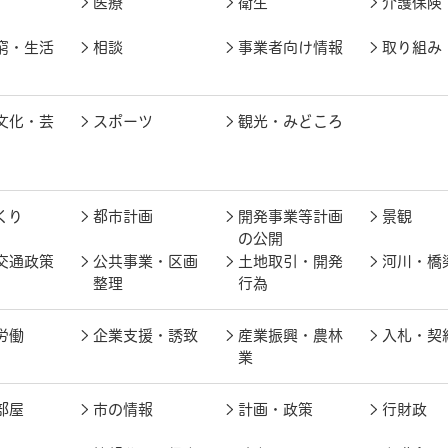
医療
衛生
介護保険
窮・生活
相談
事業者向け情報
取り組み
文化・芸
スポーツ
観光・みどころ
くり
都市計画
開発事業等計画
景観
の公開
交通政策
公共事業・区画
土地取引・開発
河川・橋
整理
行為
労働
企業支援・誘致
産業振興・農林
入札・契
業
部屋
市の情報
計画・政策
行財政