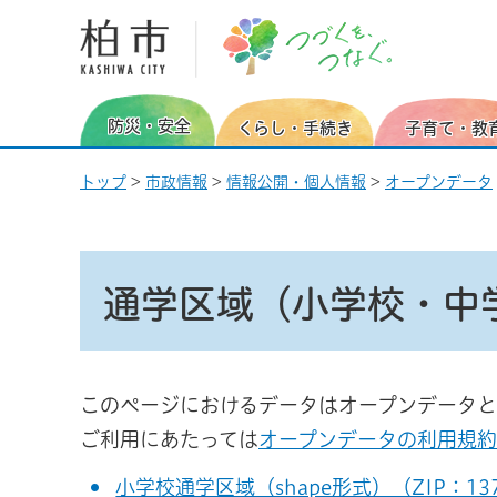
柏市 つづくを、つなぐ。
防災・安全
くらし・手続き
子育て・教
トップ
>
市政情報
>
情報公開・個人情報
>
オープンデータ
通学区域（小学校・中
このページにおけるデータはオープンデータと
ご利用にあたっては
オープンデータの利用規約
小学校通学区域（shape形式）（ZIP：13