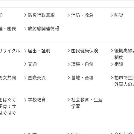
知
防災行政無線
消防・救急
防災
理・国民
放射線関連情報
リサイクル
届出・証明
国民健康保険
後期高齢
制度
交通
環境・自然
相談
男女共同
国際交流
墓地・斎場
柏市で生
外国人の
をはぐく
学校教育
社会教育・生涯
子育てサ
学習
はぐはぐ