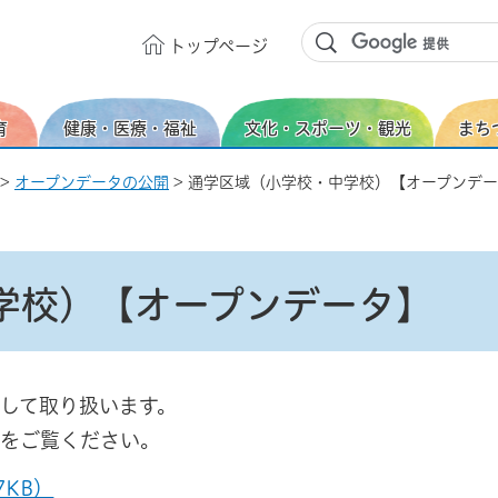
トップ
ページ
育
健康・医療・福祉
文化・スポーツ・観光
まち
>
オープンデータの公開
> 通学区域（小学校・中学校）【オープンデ
学校）【オープンデータ】
して取り扱います。
をご覧ください。
7KB）