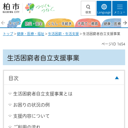
柏市 つづくを、
検索
Language
メニュー
つなぐ。
トップ
防災・安全
くらし・手続き
子育て・教育
健康・医療・福
トップ
>
健康・医療・福祉
>
生活困窮・生活支援
> 生活困窮者自立支援事業
ページID
1654
生活困窮者自立支援事業
目次
生活困窮者自立支援事業とは
お困りの状況の例
支援内容について
ご利用の流れ