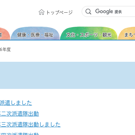
トップ
ページ
育
健康・医療・福祉
文化・スポーツ・観光
まち
和6年度
派遣しました
第二次派遣隊出動
第三次派遣隊出動しました