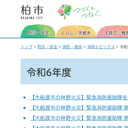
柏市 つづくを、つなぐ。
防災・安全
くらし・手続き
子育て・教
トップ
>
防災・安全
>
消防・救急
>
消防トピックス
> 令
令和6年度
【大船渡市の林野火災】緊急消防援助隊を
【大船渡市の林野火災】緊急消防援助隊 
【大船渡市の林野火災】緊急消防援助隊 