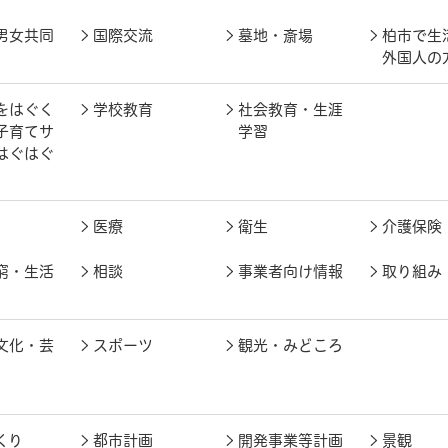
男女共同
国際交流
墓地・斎場
柏市で生
外国人の
をはぐく
学校教育
社会教育・生涯
子育てサ
学習
はぐはぐ
医療
衛生
介護保険
窮・生活
相談
事業者向け情報
取り組み
文化・芸
スポーツ
観光・みどころ
くり
都市計画
開発事業等計画
景観