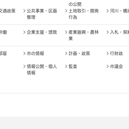
の公開
交通政策
公共事業・区画
土地取引・開発
河川・橋
整理
行為
労働
企業支援・誘致
産業振興・農林
入札・契
業
部屋
市の情報
計画・政策
行財政
情報公開・個人
監査
市議会
情報