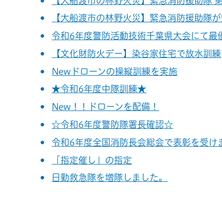
【大船渡市の林野火災】緊急消防援助隊 
【大船渡市の林野火災】緊急消防援助隊が
令和6年度警防活動技術千葉県大会にて最
【文化財防火デー】染谷家住宅で放水訓練
Newドローンの操縦訓練を実施
★令和6年度中隊訓練★
New！！ドローンを配備！
☆令和6年度警防隊署長確認☆
令和6年度全国消防長会総会で表彰を受け
「指定催し」の指定
日勤救急隊を増隊しました。