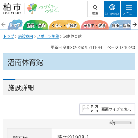
柏市 つづくを、
検索
Language
メニュー
つなぐ。
トップ
防災・安全
くらし・手続き
子育て・教育
健康・医療・福
トップ
>
施設案内
>
スポーツ施設
> 沼南体育館
更新日
令和8(2026)年7月10日
ページID
10930
沼南体育館
施設詳細
画面サイズで表示
藤ケ谷1908-1