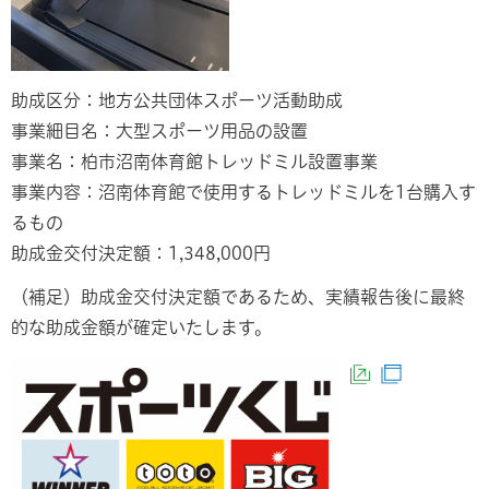
助成区分：地方公共団体スポーツ活動助成
事業細目名：大型スポーツ用品の設置
事業名：柏市沼南体育館トレッドミル設置事業
事業内容：沼南体育館で使用するトレッドミルを1台購入す
るもの
助成金交付決定額：1,348,000円
（補足）助成金交付決定額であるため、実績報告後に最終
的な助成金額が確定いたします。
（外部サイト
（別ウィン