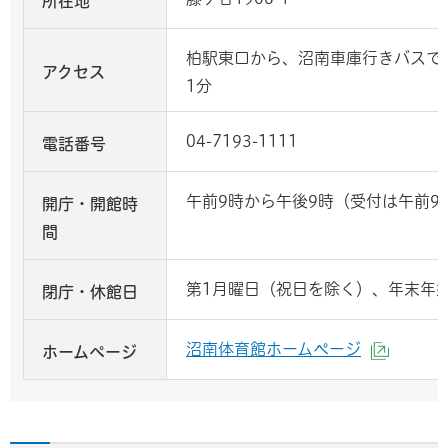
所在地
柏駅東口から、沼南車庫行きバスで
アクセス
1分
04-7193-1111
電話番号
午前9時から午後9時（受付は午前9
開庁・開館時
間
第1月曜日（祝日を除く）、年末年
閉庁・休館日
沼南体育館ホームページ
ホームページ
（外部