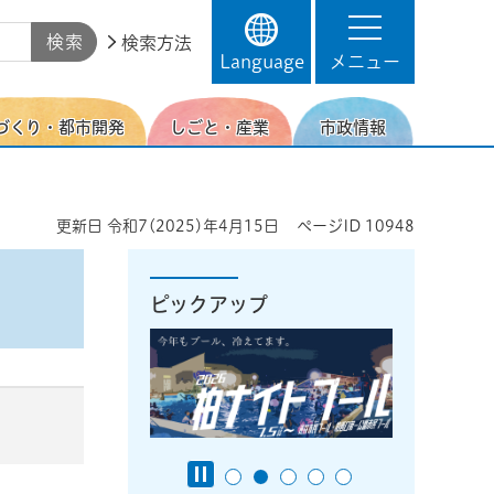
検索方法
Language
メニュー
づくり・都市開発
しごと・産業
市政情報
更新日
令和7(2025)年4月15日
ページID
10948
ピックアップ