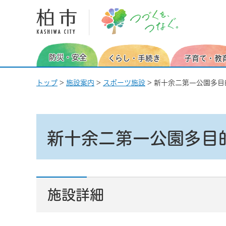
柏市 つづくを、つなぐ。
防災・安全
くらし・手続き
子育て・教
トップ
>
施設案内
>
スポーツ施設
> 新十余二第一公園多
新十余二第一公園多目
施設詳細