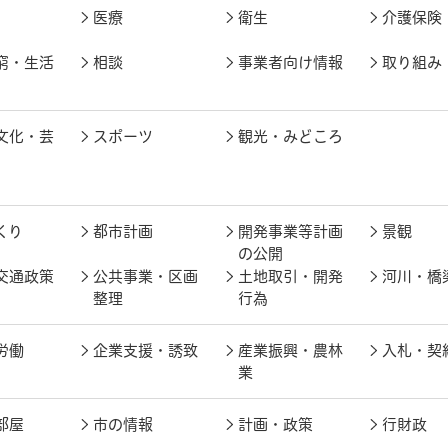
医療
衛生
介護保険
窮・生活
相談
事業者向け情報
取り組み
文化・芸
スポーツ
観光・みどころ
くり
都市計画
開発事業等計画
景観
の公開
交通政策
公共事業・区画
土地取引・開発
河川・橋
整理
行為
労働
企業支援・誘致
産業振興・農林
入札・契
業
部屋
市の情報
計画・政策
行財政