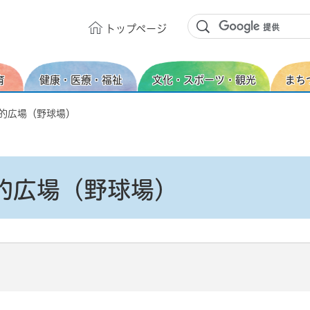
トップ
ページ
育
健康・医療・福祉
文化・スポーツ・観光
まち
目的広場（野球場）
的広場（野球場）