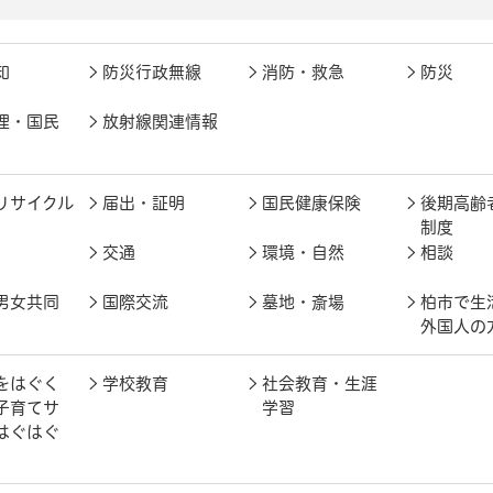
知
防災行政無線
消防・救急
防災
理・国民
放射線関連情報
リサイクル
届出・証明
国民健康保険
後期高齢
制度
交通
環境・自然
相談
男女共同
国際交流
墓地・斎場
柏市で生
外国人の
をはぐく
学校教育
社会教育・生涯
子育てサ
学習
はぐはぐ