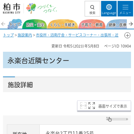
柏市 つづくを、
検索
Language
メニュー
つなぐ。
トップ
防災・安全
くらし・手続き
子育て・教育
健康・医療・福
トップ
>
施設案内
>
市役所・沼南庁舎・サービスコーナー・出張所・近
隣センター
>
各近隣センター
> 永楽台近隣センター
更新日
令和5(2023)年5月8日
ページID
10904
永楽台近隣センター
施設詳細
画面サイズで表示
永楽台2丁目11番25号