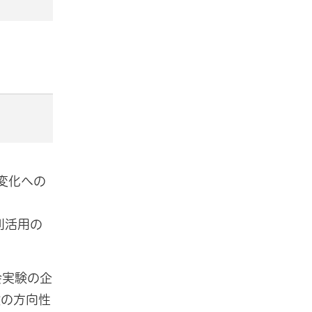
変化への
利活用の
会実験の企
験の方向性