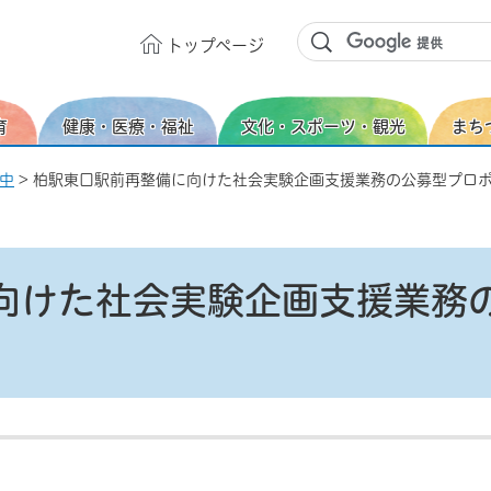
トップ
ページ
育
健康・医療・福祉
文化・スポーツ・観光
まち
中
> 柏駅東口駅前再整備に向けた社会実験企画支援業務の公募型プロ
向けた社会実験企画支援業務