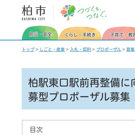
柏市 つづくを、つなぐ。
防災・安全
くらし・手続き
子育て・教
トップ
>
しごと・産業
>
入札・契約
>
プロポーザル
>
募集
柏駅東口駅前再整備に
募型プロポーザル募集
目次