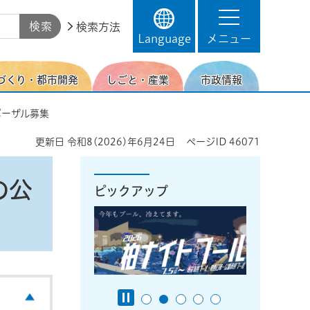
検索方法
Language
メニュー
づくり・都市開発
しごと・産業
市政情報
ポーザル募集
更新日
令和8(2026)年6月24日
ページID
46071
の公
ピックアップ