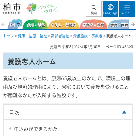
柏市 つづくを、
検索
Language
メニュー
つなぐ。
トップ
防災・安全
くらし・手続き
子育て・教育
健康・医療・福
トップ
>
健康・医療・福祉
>
高齢者福祉
>
介護施設・事業者
> 養護老人ホーム
更新日
令和8(2026)年3月30日
ページID
45320
養護老人ホーム
養護老人ホームとは、原則65歳以上のかたで、環境上の理
由及び経済的理由により、居宅において養護を受けること
が困難なかたが入所する施設です。
目次
申込みができるかた