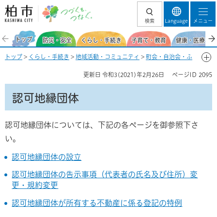
柏市 つづくを、
検索
Language
メニュー
つなぐ。
トップ
防災・安全
くらし・手続き
子育て・教育
健康・医療・福
トップ
>
くらし・手続き
>
地域活動・コミュニティ
>
町会・自治会・ふ
るさと協議会
>
町会・自治会を設立するには
> 認可地縁団体
更新日
令和3(2021)年2月26日
ページID
2095
認可地縁団体
認可地縁団体については、下記の各ページを御参照下さ
い。
認可地縁団体の設立
認可地縁団体の告示事項（代表者の氏名及び住所）変
更・規約変更
認可地縁団体が所有する不動産に係る登記の特例