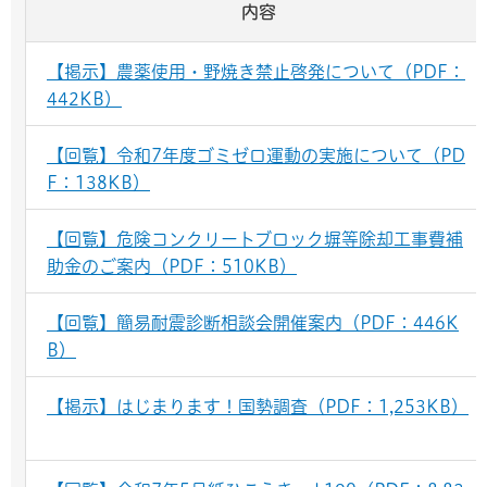
内容
【掲示】農薬使用・野焼き禁止啓発について（PDF：
442KB）
【回覧】令和7年度ゴミゼロ運動の実施について（PD
F：138KB）
【回覧】危険コンクリートブロック塀等除却工事費補
助金のご案内（PDF：510KB）
【回覧】簡易耐震診断相談会開催案内（PDF：446K
B）
【掲示】はじまります！国勢調査（PDF：1,253KB）