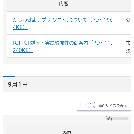
内容
かしわ健康アプリ ワニFitについて（PDF：96
健
4KB）
ICT活用講座・実践編開催の御案内（PDF：1,
市
240KB）
援
9月1日
画面サイズで表示
内容