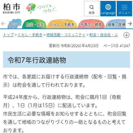
柏市 つづくを、
検索
Language
メニュー
つなぐ。
トップ
防災・安全
くらし・手続き
子育て・教育
健康・医療・福
トップ
>
くらし・手続き
>
地域活動・コミュニティ
>
町会・自治会・ふ
るさと協議会
>
行政連絡物（回覧掲示物等）
> 令和7年行政連絡物
更新日
令和8(2026)年4月23日
ページID
41247
令和7年行政連絡物
市では、各家庭にお届けする行政連絡物（配布・回覧・掲
示）は町会を通して行われております。
平成24年度から、行政連絡物は、町会に隔月1回（奇数
月）、1日（1月は15日）に配送しています。
市民生活に必要な情報をお知らせするとともに、町会回覧
を通して地域のつながりづくりの一助となるものと考えて
おります。