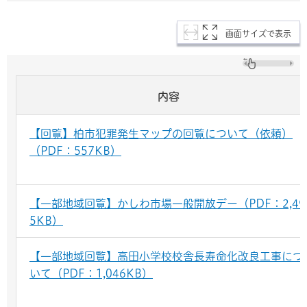
画面サイズで表示
内容
【回覧】柏市犯罪発生マップの回覧について（依頼）
（PDF：557KB）
【一部地域回覧】かしわ市場一般開放デー（PDF：2,49
5KB）
【一部地域回覧】高田小学校校舎長寿命化改良工事につ
いて（PDF：1,046KB）