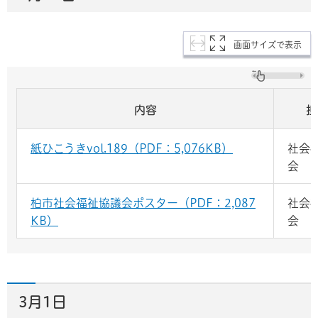
画面サイズで表示
内容
担
紙ひこうきvol.189（PDF：5,076KB）
社会
会
柏市社会福祉協議会ポスター（PDF：2,087
社会
KB）
会
3月1日