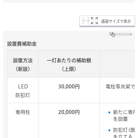
画面サイズで表示
設置費補助金
設置方法
一灯
あたりの補助額
（新設）
（上限）
LED
30,000円
電柱等共架で
防犯灯
専用柱
20,000円
新たに専用
を設置
防犯灯(既
を立てる