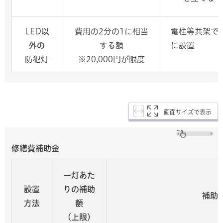
LED
以
費用の2分の1に相当
電柱等共架で
外の
する額
に設置
防犯灯
※20,000円が限度
画面サイズで表示
修繕費補助金
一灯
あた
設置
りの補助
補助
方法
額
（上限）