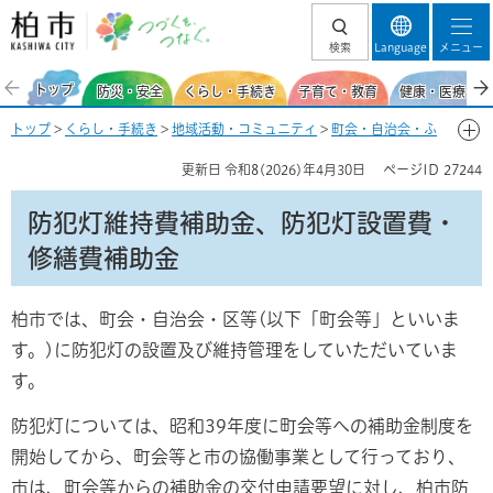
柏市 つづくを、
検索
Language
メニュー
つなぐ。
トップ
防災・安全
くらし・手続き
子育て・教育
健康・医療・福
トップ
>
くらし・手続き
>
地域活動・コミュニティ
>
町会・自治会・ふ
るさと協議会
>
町会・自治会等への補助制度
> 防犯灯維持費補助金、防
更新日
令和8(2026)年4月30日
ページID
27244
犯灯設置費・修繕費補助金
防犯灯維持費補助金、防犯灯設置費・
修繕費補助金
柏市では、町会・自治会・区等(以下「町会等」といいま
す。)に防犯灯の設置及び維持管理をしていただいていま
す。
防犯灯については、昭和39年度に町会等への補助金制度を
開始してから、町会等と市の協働事業として行っており、
市は、町会等からの補助金の交付申請要望に対し、柏市防