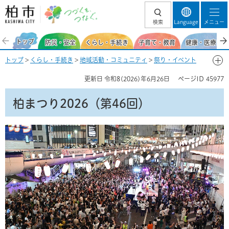
柏市 つづくを、
検索
Language
メニュー
つなぐ。
トップ
防災・安全
くらし・手続き
子育て・教育
健康・医療・福
トップ
>
くらし・手続き
>
地域活動・コミュニティ
>
祭り・イベント
（地域）
>
柏まつり
> 柏まつり2026
更新日
令和8(2026)年6月26日
ページID
45977
柏まつり2026（第46回）