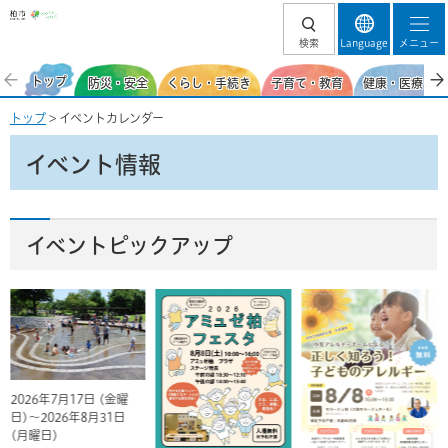
柏市
検索
Language
メニュー
トップ
防災・安全
くらし・手続き
子育て・教育
健康・医療・福
トップ
> イベントカレンダー
イベント情報
イベントピックアップ
2026年7月17日 (金曜
日)～2026年8月31日
(月曜日)