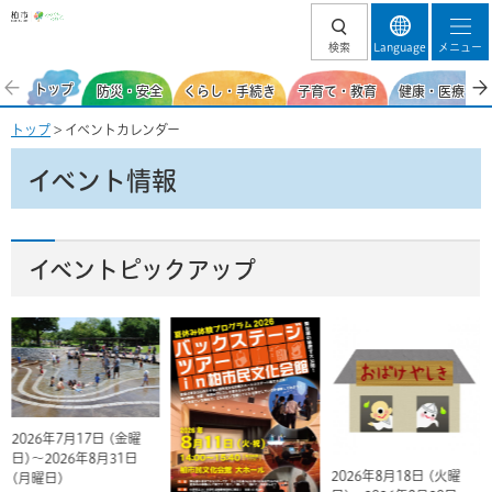
柏市
検索
Language
メニュー
トップ
防災・安全
くらし・手続き
子育て・教育
健康・医療・福
トップ
> イベントカレンダー
イベント情報
イベントピックアップ
2026年7月17日 (金曜
日)～2026年8月31日
2026年8月18日 (火曜
(月曜日)