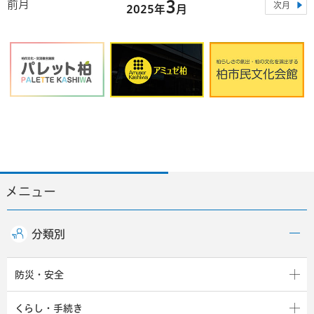
3
前月
次月
2025年
月
メニュー
分類別
防災・安全
くらし・手続き