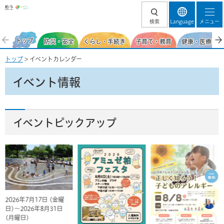
柏市
検索
Language
メニュー
トップ
防災・安全
くらし・手続き
子育て・教育
健康・医療・福
トップ
> イベントカレンダー
イベント情報
イベントピックアップ
2026年7月17日 (金曜
日)～2026年8月31日
(月曜日)