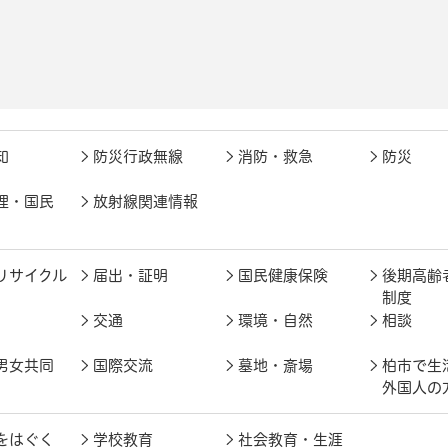
知
防災行政無線
消防・救急
防災
理・国民
放射線関連情報
リサイクル
届出・証明
国民健康保険
後期高齢
制度
交通
環境・自然
相談
男女共同
国際交流
墓地・斎場
柏市で生
外国人の
をはぐく
学校教育
社会教育・生涯