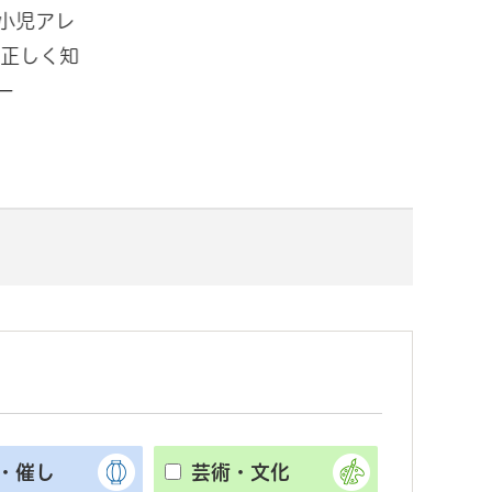
小児アレ
「ミズソラパーク手賀沼in道の駅
夏
 正しく知
しょうなん ～水で思いっきりあそ
民
ー
ぼう～」開催！
ー
・催し
芸術・文化