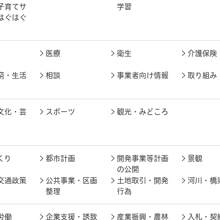
子育てサ
学習
はぐはぐ
医療
衛生
介護保険
窮・生活
相談
事業者向け情報
取り組み
文化・芸
スポーツ
観光・みどころ
くり
都市計画
開発事業等計画
景観
の公開
交通政策
公共事業・区画
土地取引・開発
河川・橋
整理
行為
労働
企業支援・誘致
産業振興・農林
入札・契