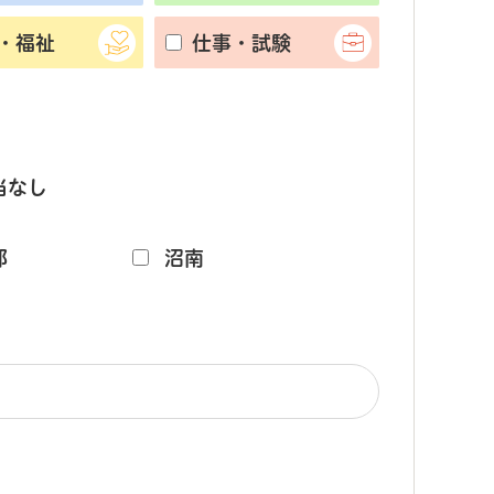
・福祉
仕事・試験
当なし
部
沼南