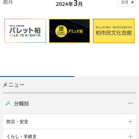
3
前月
次月
2024年
月
メニュー
分類別
防災・安全
くらし・手続き