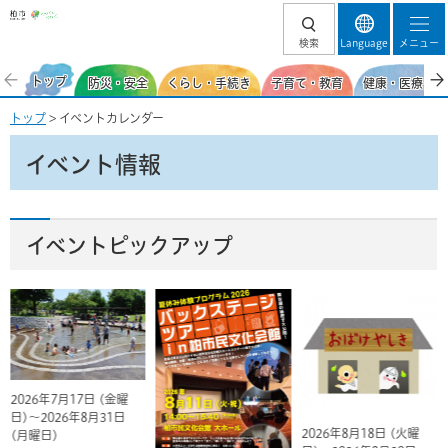
柏市
検索
Language
メニュー
トップ
防災・安全
くらし・手続き
子育て・教育
健康・医療・福
トップ
> イベントカレンダー
イベント情報
イベントピックアップ
2026年7月17日 (金曜
日)～2026年8月31日
2026年8月18日 (火曜
(月曜日)