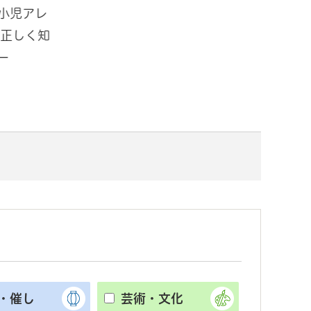
小児アレ
「ミズソラパーク手賀沼in道の駅
夏
 正しく知
しょうなん ～水で思いっきりあそ
民
ー
ぼう～」開催！
ー
・催し
芸術・文化