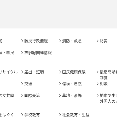
知
防災行政無線
消防・救急
防災
理・国民
放射線関連情報
リサイクル
届出・証明
国民健康保険
後期高齢
制度
交通
環境・自然
相談
男女共同
国際交流
墓地・斎場
柏市で生
外国人の
をはぐく
学校教育
社会教育・生涯