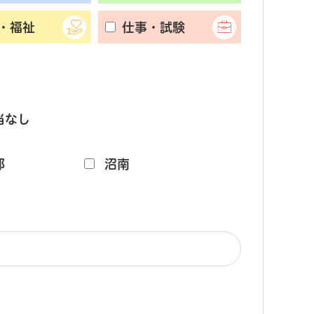
・福祉
仕事・試験
当なし
部
沼南