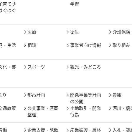
子育てサ
学習
はぐはぐ
医療
衛生
介護保険
窮・生活
相談
事業者向け情報
取り組み
文化・芸
スポーツ
観光・みどころ
くり
都市計画
開発事業等計画
景観
の公開
交通政策
公共事業・区画
土地取引・開発
河川・橋
整理
行為
労働
企業支援・誘致
産業振興・農林
入札・契