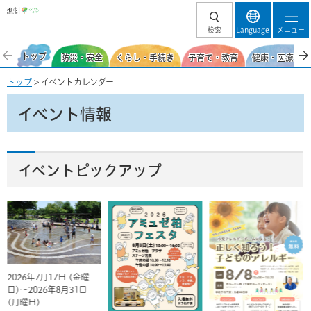
柏市
検索
Language
メニュー
トップ
防災・安全
くらし・手続き
子育て・教育
健康・医療・福
トップ
> イベントカレンダー
イベント情報
イベントピックアップ
2026年7月17日 (金曜
日)～2026年8月31日
(月曜日)