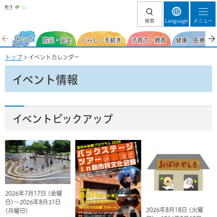
柏市
検索
Language
メニュー
トップ
防災・安全
くらし・手続き
子育て・教育
健康・医療・福
トップ
> イベントカレンダー
イベント情報
イベントピックアップ
2026年7月17日 (金曜
日)～2026年8月31日
2026年8月18日 (火曜
(月曜日)