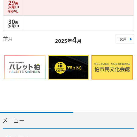
29
日
（火曜日）
昭和の日
30
日
（水曜日）
4
前月
次月
2025年
月
メニュー