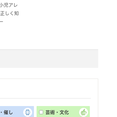
小児アレ
「ミズソラパーク手賀沼in道の駅
夏
 正しく知
しょうなん ～水で思いっきりあそ
民
ー
ぼう～」開催！
ー
・催し
芸術・文化