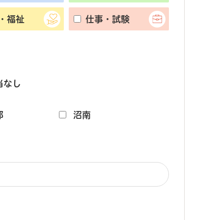
・福祉
仕事・試験
当なし
部
沼南