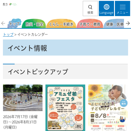
柏市
検索
Language
メニュー
トップ
防災・安全
くらし・手続き
子育て・教育
健康・医療・福
トップ
> イベントカレンダー
イベント情報
イベントピックアップ
2026年7月17日 (金曜
日)～2026年8月31日
(月曜日)