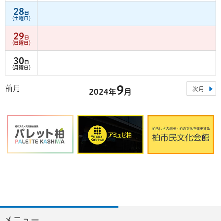
28
日
（土曜日）
29
日
（日曜日）
30
日
（月曜日）
9
前月
次月
2024年
月
メニュー