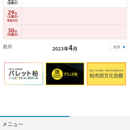
（金曜日）
29
日
（土曜日）
昭和の日
30
日
（日曜日）
4
前月
次月
2023年
月
メニュー