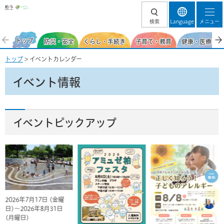
柏市
検索
Language
メニュー
トップ
防災・安全
くらし・手続き
子育て・教育
健康・医療・福
トップ
> イベントカレンダー
イベント情報
イベントピックアップ
2026年7月17日 (金曜
日)～2026年8月31日
(月曜日)